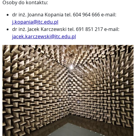
Osoby do kontaktu:
dr inż. Joanna Kopania tel. 604 964 666 e-mail:
j.kopania@itc.edu.pl
dr inż. Jacek Karczewski tel. 691 851 217 e-mail:
jacek.karczewski@itc.edu.pl