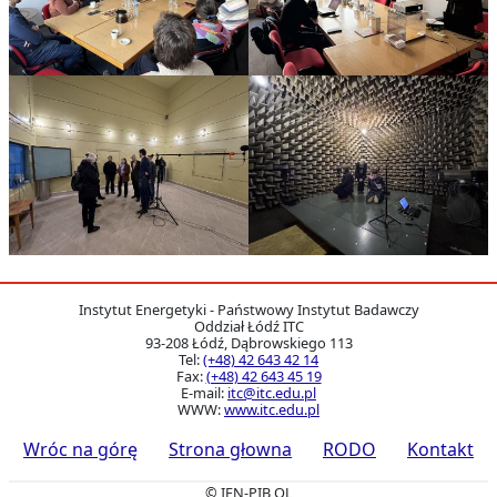
Instytut Energetyki - Państwowy Instytut Badawczy
Oddział Łódź ITC
93-208
Łódź
,
Dąbrowskiego 113
Tel:
(+48) 42 643 42 14
Fax:
(+48) 42 643 45 19
E-mail:
itc@itc.edu.pl
WWW:
www.itc.edu.pl
Wróc na górę
Strona głowna
RODO
Kontakt
© IEN-PIB OL