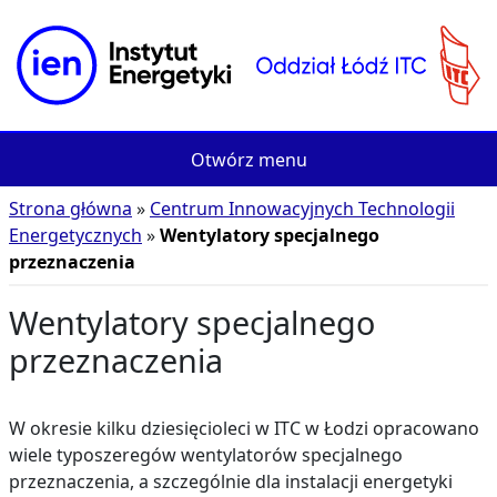
Przejdź do treści
Otwórz menu
Strona główna
Centrum Innowacyjnych Technologii
Energetycznych
Wentylatory specjalnego
przeznaczenia
Wentylatory specjalnego
przeznaczenia
W okresie kilku dziesięcioleci w ITC w Łodzi opracowano
wiele typoszeregów wentylatorów specjalnego
przeznaczenia, a szczególnie dla instalacji energetyki