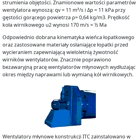
strumienia objętości. Znamionowe wartości parametrów
wentylatora wynoszą: qv = 11 m³/s i Δp = 11 kPa przy
gęstości gorącego powietrza ρ= 0,64 kg/m3. Prędkość
koła wirnikowego u2 wynosi 170 m/s = ½ Ma
Odpowiednio dobrana kinematyka wieńca łopatkowego
oraz zastosowane materiały osłaniające łopatki przed
wycieraniem zapewniającą wieloletnią żywotność
wirników wentylatorów. Znacznie poprawiono
bezawaryjną pracę wentylatorów młynowych wydłużając
okres między naprawami lub wymianą kół wirnikowych.
Wentylatory młynowe konstrukcji ITC zainstalowano w